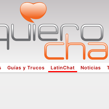
s
Guías y Trucos
LatinChat
Noticias