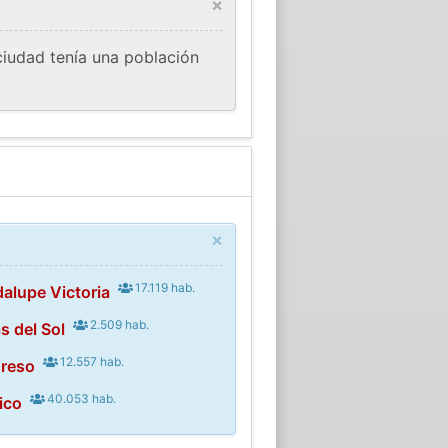
×
ciudad tenía una población
×
17.119 hab.
alupe Victoria
2.509 hab.
s del Sol
12.557 hab.
greso
40.053 hab.
ico