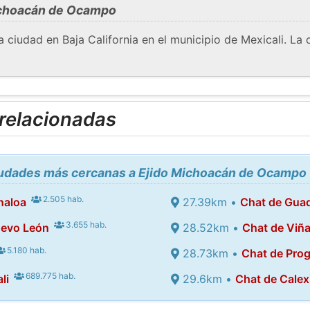
ichoacán de Ocampo
iudad en Baja California en el municipio de Mexicali. La 
 relacionadas
ciudades más cercanas a Ejido Michoacán de Ocampo
2.505 hab.
naloa
27.39km •
Chat de Guad
3.655 hab.
uevo León
28.52km •
Chat de Viña
5.180 hab.
28.73km •
Chat de Pro
689.775 hab.
li
29.6km •
Chat de Calex