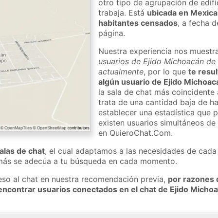
otro tipo de agrupación de edifi
trabaja. Está
ubicada en Mexical
habitantes censados
, a fecha d
página.
Nuestra experiencia nos muestr
usuarios de Ejido Michoacán de
actualmente
, por lo que
te resul
algún usuario de Ejido Michoa
la sala de chat más coincidente
trata de una cantidad baja de h
establecer una estadística que 
existen usuarios simultáneos d
en QuieroChat.Com.
salas de chat
, el cual adaptamos a las necesidades de cada 
 más se adecúa a tu búsqueda en cada momento.
eso al chat en nuestra recomendación previa,
por razones 
encontrar usuarios conectados en el chat de Ejido Mich