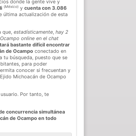
cios donde la gente vive y
(
México
)
i
y
cuenta con 3.086
e última actualización de esta
a que,
estadísticamente
,
hay 2
 Ocampo online en el chat
tará bastante difícil encontrar
cán de Ocampo
conectado en
 a tu búsqueda, puesto que se
abitantes, para poder
permita conocer si frecuentan y
e Ejido Michoacán de Ocampo
usuario. Por tanto, te
de concurrencia simultánea
oacán de Ocampo en todo