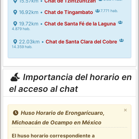
15.57km •
Chat de Tzintzuntzán
7.771 hab.
16.92km •
Chat de Tingambato
19.72km •
Chat de Santa Fé de la Laguna
4.879 hab.
22.03km •
Chat de Santa Clara del Cobre
14.359 hab.
Importancia del horario en
el acceso al chat
×
Huso Horario de Erongarícuaro,
Michoacán de Ocampo en México
El huso horario correspondiente a