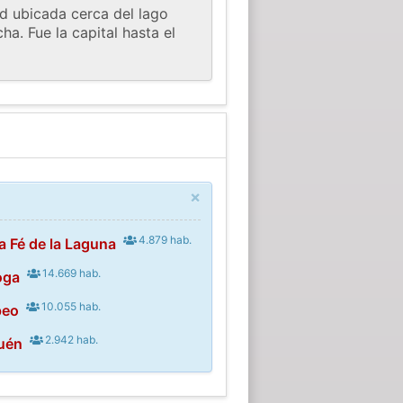
ad ubicada cerca del lago
a. Fue la capital hasta el
×
4.879 hab.
a Fé de la Laguna
14.669 hab.
oga
10.055 hab.
peo
2.942 hab.
huén