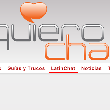
s
Guías y Trucos
LatinChat
Noticias