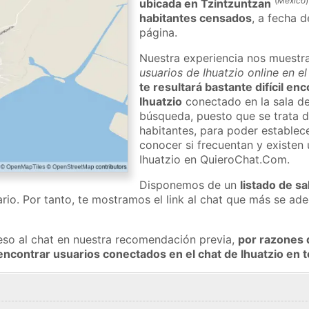
(
México
)
ubicada en Tzintzuntzan
habitantes censados
, a fecha d
página.
Nuestra experiencia nos muestr
usuarios de Ihuatzio online en e
te resultará bastante difícil en
Ihuatzio
conectado en la sala de
búsqueda, puesto que se trata d
habitantes, para poder establec
conocer si frecuentan y existen
Ihuatzio en QuieroChat.Com.
Disponemos de un
listado de sa
rio. Por tanto, te mostramos el link al chat que más se a
eso al chat en nuestra recomendación previa,
por razones 
encontrar usuarios conectados en el chat de Ihuatzio e