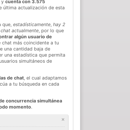
y
cuenta con 3.575
e última actualización de esta
a que,
estadísticamente
,
hay 2
l chat actualmente
, por lo que
contrar algún usuario de
 chat más coincidente a tu
e una cantidad baja de
er una estadística que permita
 usuarios simultáneos de
las de chat
, el cual adaptamos
decúa a tu búsqueda en cada
de concurrencia simultánea
n todo momento
.
×