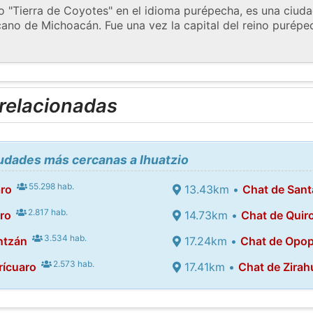
o "Tierra de Coyotes" en el idioma purépecha, es una ciud
no de Michoacán. Fue una vez la capital del reino purépech
 relacionadas
iudades más cercanas a Ihuatzio
55.298 hab.
ro
13.43km •
Chat de Sant
2.817 hab.
ro
14.73km •
Chat de Quir
3.534 hab.
ntzán
17.24km •
Chat de Opo
2.573 hab.
rícuaro
17.41km •
Chat de Zira