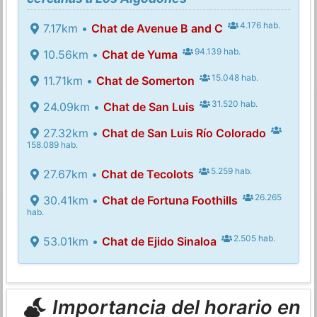
4.176 hab.
7.17km •
Chat de Avenue B and C
94.139 hab.
10.56km •
Chat de Yuma
15.048 hab.
11.71km •
Chat de Somerton
31.520 hab.
24.09km •
Chat de San Luis
27.32km •
Chat de San Luis Río Colorado
158.089 hab.
5.259 hab.
27.67km •
Chat de Tecolots
26.265
30.41km •
Chat de Fortuna Foothills
hab.
2.505 hab.
53.01km •
Chat de Ejido Sinaloa
Importancia del horario en