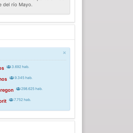
e del río Mayo.
×
3.692 hab.
os
9.345 hab.
mos
298.625 hab.
bregon
7.752 hab.
rit