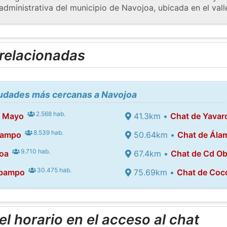
administrativa del municipio de Navojoa, ubicada en el vall
 relacionadas
iudades más cercanas a Navojoa
2.568 hab.
o Mayo
41.3km •
Chat de Yavar
8.539 hab.
bampo
50.64km •
Chat de Ála
9.710 hab.
joa
67.4km •
Chat de Cd O
30.475 hab.
abampo
75.69km •
Chat de Coco
l horario en el acceso al chat