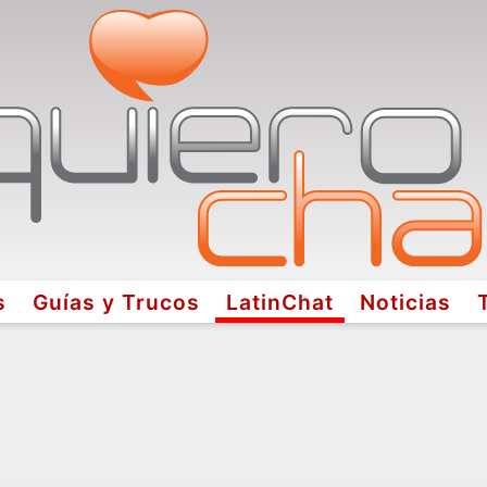
s
Guías y Trucos
LatinChat
Noticias