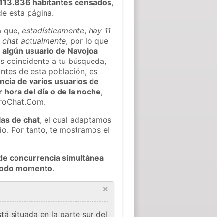
 113.836 habitantes censados
,
de esta página.
a que,
estadísticamente
,
hay 11
l chat actualmente
, por lo que
r algún usuario de Navojoa
s coincidente a tu búsqueda,
ntes de esta población, es
ncia de varios usuarios de
r hora del día o de la noche
,
eroChat.Com.
las de chat
, el cual adaptamos
io. Por tanto, te mostramos el
de concurrencia simultánea
 todo momento
.
×
á situada en la parte sur del