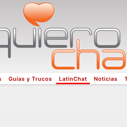
s
Guías y Trucos
LatinChat
Noticias