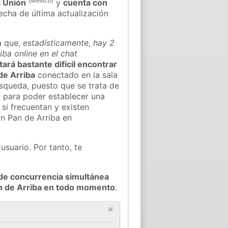
(
México
)
a Unión
y
cuenta con
fecha de última actualización
a que,
estadísticamente
,
hay 2
ba online en el chat
tará bastante difícil encontrar
de Arriba
conectado en la sala
squeda, puesto que se trata de
, para poder establecer una
si frecuentan y existen
n Pan de Arriba en
usuario. Por tanto, te
de concurrencia simultánea
an de Arriba en todo momento
.
×