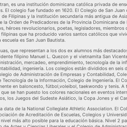
tran, es una institución dominicana católica privada de en
nas. El colegio fue fundado en 1620. El Colegio de San Juan d
 de Filipinas y la institución secundaria más antigua de Asi
de la Orden de Predicadores de la Provincia Dominicana de F
os, héroes revolucionarios, poetas, legisladores, miembros d
 filipinas que ha producido varios santos católicos que viv
a escuela es San Juan Bautista.
uas, que representan a los dos ex alumnos más destacados
sidente filipino Manuel L. Quezon y el vietnamita San Vicent
istración, mercadeo, emprendimiento, tecnología de la info
tabilidad, ingeniería. Los colegios están divididos en sei
Colegio de Administración de Empresas y Contabilidad, Cole
e Tecnología de la Información, Colegio de Ingeniería. El C
mente en baloncesto, fútbol,​​voleibol, taekwondo y tenis. A
que se han puesto los colores nacionales en eventos inte
cos, los Juegos del Sudeste Asiático, la Copa Jones y el 
 data de la National Collegiate Athletic Association. El Col
ociación de Acreditación de Escuelas, Colegios y Universida
nivel más alto posible para la educación básica. Nivel 2 p
io de Artes y Ciencias Liberales y el Colegio de Administr