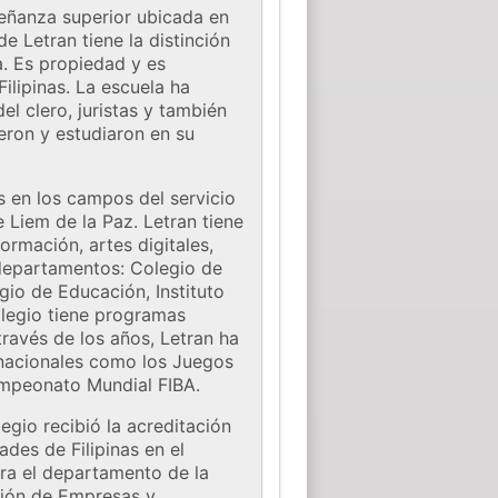
señanza superior ubicada en
e Letran tiene la distinción
a. Es propiedad y es
ilipinas. La escuela ha
el clero, juristas y también
ieron y estudiaron en su
 en los campos del servicio
e Liem de la Paz. Letran tiene
rmación, artes digitales,
s departamentos: Colegio de
gio de Educación, Instituto
olegio tiene programas
 través de los años, Letran ha
rnacionales como los Juegos
Campeonato Mundial FIBA.
egio recibió la acreditación
des de Filipinas en el
ara el departamento de la
ación de Empresas y