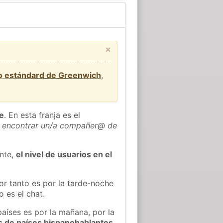
×
o estándard de Greenwich
,
he
. En esta franja es el
 encontrar un/a compañer@ de
ente,
el nivel de usuarios en el
or tanto es por la tarde-noche
 es el chat.
países es por la mañana, por la
s de países hispanohablantes