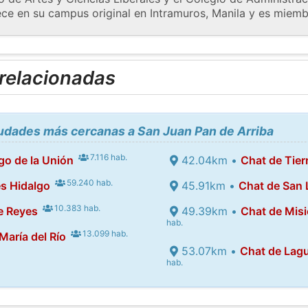
ce en su campus original en Intramuros, Manila y es miemb
 relacionadas
iudades más cercanas a San Juan Pan de Arriba
7.116 hab.
go de la Unión
42.04km •
Chat de Tier
59.240 hab.
s Hidalgo
45.91km •
Chat de San L
10.383 hab.
de Reyes
49.39km •
Chat de Mis
hab.
13.099 hab.
María del Río
53.07km •
Chat de Lag
hab.