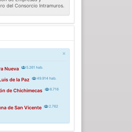
ro del Consorcio Intramuros.
×
5.261 hab.
ra Nueva
49.914 hab.
uis de la Paz
6.716
ión de Chichimecas
2.762
una de San Vicente