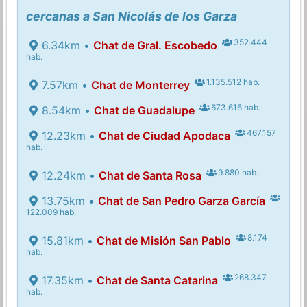
cercanas a San Nicolás de los Garza
352.444
6.34km •
Chat de Gral. Escobedo
hab.
1.135.512 hab.
7.57km •
Chat de Monterrey
673.616 hab.
8.54km •
Chat de Guadalupe
467.157
12.23km •
Chat de Ciudad Apodaca
hab.
9.880 hab.
12.24km •
Chat de Santa Rosa
13.75km •
Chat de San Pedro Garza García
122.009 hab.
8.174
15.81km •
Chat de Misión San Pablo
hab.
268.347
17.35km •
Chat de Santa Catarina
hab.