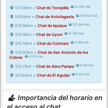
24.460 hab.
137.06km •
Chat de Tocopilla
309.832 hab.
200.6km •
Chat de Antofagasta
227.499 hab.
279.56km •
Chat de Iquique
10.293 hab.
310.18km •
Chat de Uyuni
11.988 hab.
315.76km •
Chat de Colchani
329.83km •
Chat de San Antonio de los
4.000 hab.
Cobres
9.425 hab.
332.11km •
Chat de Abra Pampa
3.655 hab.
341.55km •
Chat de El Aguilar
Importancia del horario en
el acceso al chat