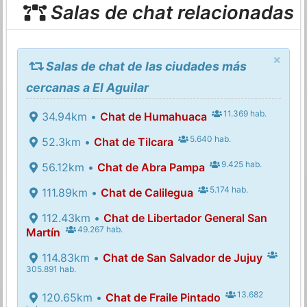
Salas de chat relacionadas
×
Salas de chat de las ciudades más
cercanas a El Aguilar
11.369 hab.
34.94km •
Chat de Humahuaca
5.640 hab.
52.3km •
Chat de Tilcara
9.425 hab.
56.12km •
Chat de Abra Pampa
5.174 hab.
111.89km •
Chat de Calilegua
112.43km •
Chat de Libertador General San
49.267 hab.
Martín
114.83km •
Chat de San Salvador de Jujuy
305.891 hab.
13.682
120.65km •
Chat de Fraile Pintado