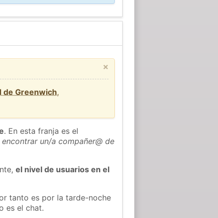
×
d de Greenwich
,
he
. En esta franja es el
 encontrar un/a compañer@ de
ente,
el nivel de usuarios en el
or tanto es por la tarde-noche
 es el chat.