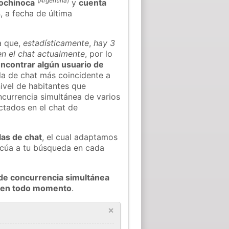
(
Argentina
)
ochinoca
y
cuenta
s
, a fecha de última
a que,
estadísticamente
,
hay 3
n el chat actualmente
, por lo
 encontrar algún usuario de
la de chat más coincidente a
ivel de habitantes que
oncurrencia simultánea de varios
tados en el chat de
las de chat
, el cual adaptamos
decúa a tu búsqueda en cada
de concurrencia simultánea
a en todo momento
.
×