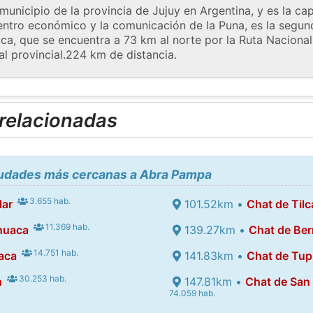
unicipio de la provincia de Jujuy en Argentina, y es la ca
entro económico y la comunicación de la Puna, es la segu
ca, que se encuentra a 73 km al norte por la Ruta Nacional 
l provincial.224 km de distancia.
 relacionadas
ciudades más cercanas a Abra Pampa
3.655 hab.
lar
101.52km •
Chat de Tilc
11.369 hab.
huaca
139.27km •
Chat de Be
14.751 hab.
aca
141.83km •
Chat de Tup
30.253 hab.
n
147.81km •
Chat de San
74.059 hab.