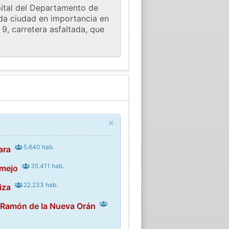
pital del Departamento de
nda ciudad en importancia en
9, carretera asfaltada, que
×
5.640 hab.
ara
35.411 hab.
rmejo
22.233 hab.
iza
 Ramón de la Nueva Orán