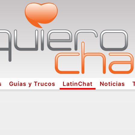
s
Guías y Trucos
LatinChat
Noticias