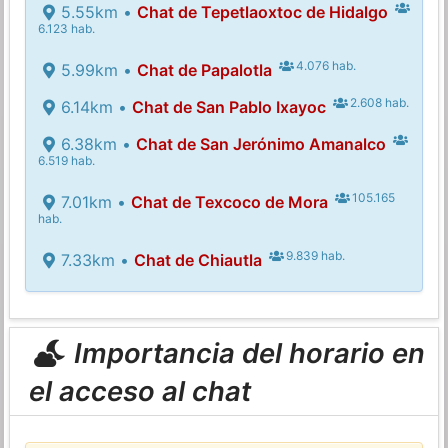
5.55km •
Chat de Tepetlaoxtoc de Hidalgo
6.123 hab.
4.076 hab.
5.99km •
Chat de Papalotla
2.608 hab.
6.14km •
Chat de San Pablo Ixayoc
6.38km •
Chat de San Jerónimo Amanalco
6.519 hab.
105.165
7.01km •
Chat de Texcoco de Mora
hab.
9.839 hab.
7.33km •
Chat de Chiautla
Importancia del horario en
el acceso al chat