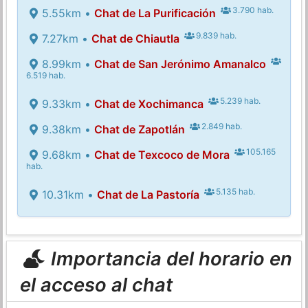
3.790 hab.
5.55km •
Chat de La Purificación
9.839 hab.
7.27km •
Chat de Chiautla
8.99km •
Chat de San Jerónimo Amanalco
6.519 hab.
5.239 hab.
9.33km •
Chat de Xochimanca
2.849 hab.
9.38km •
Chat de Zapotlán
105.165
9.68km •
Chat de Texcoco de Mora
hab.
5.135 hab.
10.31km •
Chat de La Pastoría
Importancia del horario en
el acceso al chat