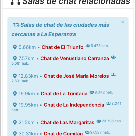
Salas de chat relacionadas
×
Salas de chat de las ciudades más
cercanas a La Esperanza
5.478 hab.
5.66km •
Chat de El Triunfo
7.57km •
Chat de Venustiano Carranza
5.081 hab.
12.83km •
Chat de José María Morelos
2.601 hab.
9.042 hab.
19.9km •
Chat de La Trinitaria
3.041
19.95km •
Chat de La Independencia
hab.
20.786 hab.
21.5km •
Chat de Las Margaritas
97.537 hab.
30.31km •
Chat de Comitán