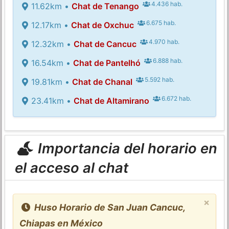
4.436 hab.
11.62km •
Chat de Tenango
6.675 hab.
12.17km •
Chat de Oxchuc
4.970 hab.
12.32km •
Chat de Cancuc
6.888 hab.
16.54km •
Chat de Pantelhó
5.592 hab.
19.81km •
Chat de Chanal
6.672 hab.
23.41km •
Chat de Altamirano
Importancia del horario en
el acceso al chat
×
Huso Horario de San Juan Cancuc,
Chiapas en México