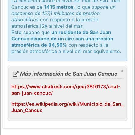
La elevación sobre el nivel del mar de San Juan
Cancuc es de
1415 metros
, lo que
supone un
descenso de 157,1 milibares de presión
atmosférica
con respecto a la presión
atmosférica
ISA
a nivel del mar.
Esto supone que
un residente de San Juan
Cancuc dispone de un aire con una presión
atmosférica de 84,50%
con respecto a la
presión atmosférica a nivel del mar equivalente.
×
Más información de San Juan Cancuc
https://www.chatrush.com/geo/3816173/chat-
san-juan-cancuc/
https://es.wikipedia.org/wiki/Municipio_de_San_
Juan_Cancuc