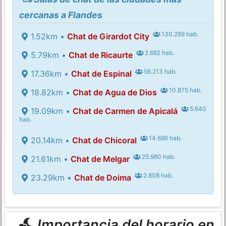
cercanas a Flandes
130.289 hab.
1.52km •
Chat de Girardot City
2.682 hab.
5.79km •
Chat de Ricaurte
56.213 hab.
17.36km •
Chat de Espinal
10.875 hab.
18.82km •
Chat de Agua de Dios
5.640
19.09km •
Chat de Carmen de Apicalá
hab.
14.686 hab.
20.14km •
Chat de Chicoral
25.980 hab.
21.61km •
Chat de Melgar
2.808 hab.
23.29km •
Chat de Doima
Importancia del horario en