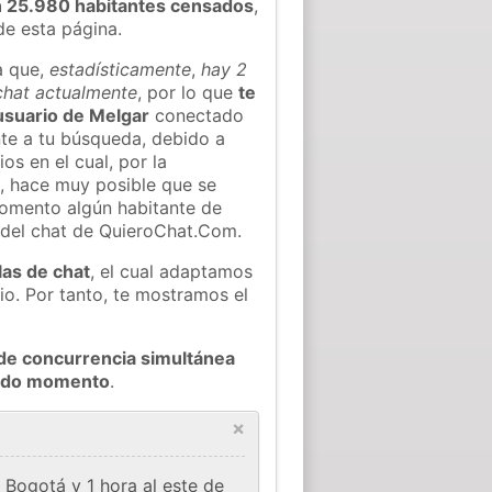
n 25.980 habitantes censados
,
de esta página.
a que,
estadísticamente
,
hay 2
 chat actualmente
, por lo que
te
 usuario de Melgar
conectado
nte a tu búsqueda, debido a
os en el cual, por la
, hace muy posible que se
omento algún habitante de
 del chat de QuieroChat.Com.
las de chat
, el cual adaptamos
io. Por tanto, te mostramos el
de concurrencia simultánea
 todo momento
.
×
Bogotá y 1 hora al este de