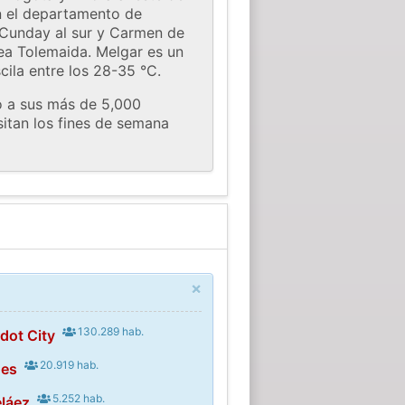
on el departamento de
e Cunday al sur y Carmen de
rea Tolemaida. Melgar es un
ila entre los 28-35 °C.
o a sus más de 5,000
isitan los fines de semana
×
130.289 hab.
dot City
20.919 hab.
des
5.252 hab.
eláez