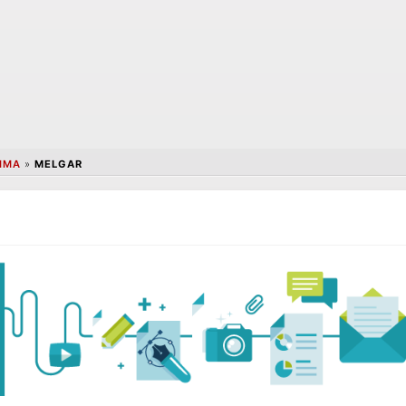
IMA
»
MELGAR