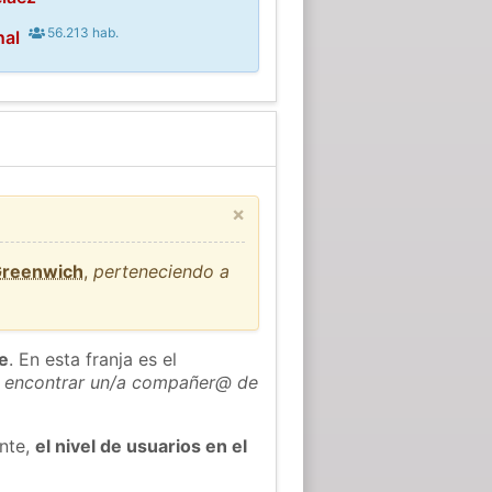
56.213 hab.
nal
×
Greenwich
,
perteneciendo a
he
. En esta franja es el
 encontrar un/a compañer@ de
ente,
el nivel de usuarios en el