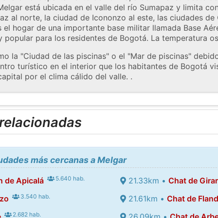
 Melgar está ubicada en el valle del río Sumapaz y limita c
z al norte, la ciudad de Icononzo al este, las ciudades d
es el hogar de una importante base militar llamada Base Aé
 popular para los residentes de Bogotá. La temperatura osc
 la "Ciudad de las piscinas" o el "Mar de piscinas" debid
ntro turístico en el interior que los habitantes de Bogotá v
capital por el clima cálido del valle. .
 relacionadas
iudades más cercanas a Melgar
5.640 hab.
 de Apicalá
21.33km •
Chat de Girar
3.540 hab.
nzo
21.61km •
Chat de Flan
2.682 hab.
e
26.09km •
Chat de Arb