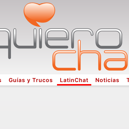
s
Guías y Trucos
LatinChat
Noticias