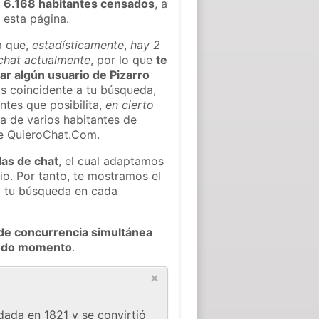
 6.168 habitantes censados
, a
 esta página.
a que,
estadísticamente
,
hay 2
 chat actualmente
, por lo que
te
rar algún usuario de Pizarro
s coincidente a tu búsqueda,
ntes que posibilita,
en cierto
ea de varios habitantes de
de QuieroChat.Com.
las de chat
, el cual adaptamos
io. Por tanto, te mostramos el
a tu búsqueda en cada
de concurrencia simultánea
 todo momento
.
×
ada en 1821 y se convirtió