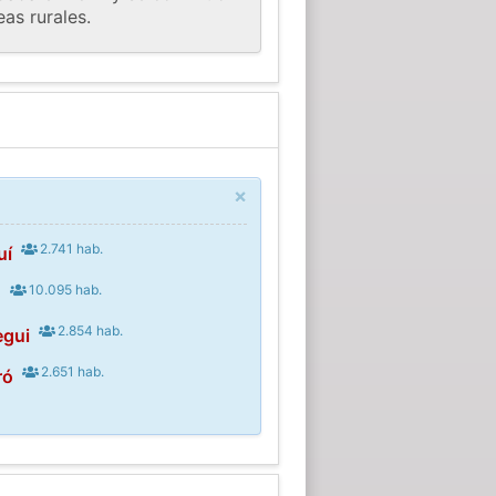
as rurales.
×
2.741 hab.
uí
10.095 hab.
ó
2.854 hab.
egui
2.651 hab.
ró