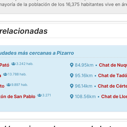
ayoría de la población de los 16,375 habitantes vive en áre
 relacionadas
iudades más cercanas a Pizarro
3.242 hab.
 Pató
84.95km •
Chat de Nuq
13.788 hab.
a
95.16km •
Chat de Tad
9.897 hab.
to
96.14km •
Chat de Cért
3.271
tón de San Pablo
108.56km •
Chat de Llo