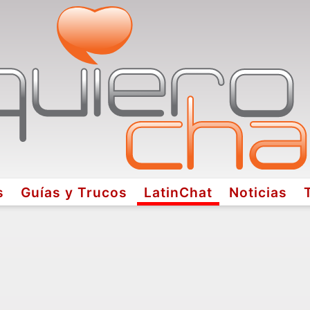
s
Guías y Trucos
LatinChat
Noticias