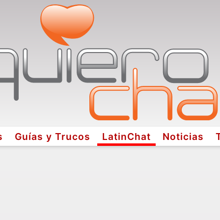
s
Guías y Trucos
LatinChat
Noticias