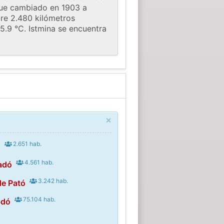
fue cambiado en 1903 a
bre 2.480 kilómetros
.9 °C. Istmina se encuentra
×
2.651 hab.
ó
4.561 hab.
adó
3.242 hab.
de Pató
75.104 hab.
bdó