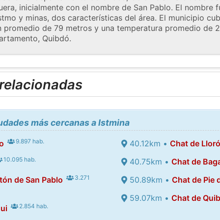
a, inicialmente con el nombre de San Pablo. El nombre 
stmo y minas, dos características del área. El municipio cu
n promedio de 79 metros y una temperatura promedio de 25
partamento, Quibdó.
 relacionadas
iudades más cercanas a Istmina
9.897 hab.
o
40.12km •
Chat de Llor
10.095 hab.
40.75km •
Chat de Bag
3.271
tón de San Pablo
50.89km •
Chat de Pie 
59.07km •
Chat de Qui
2.854 hab.
ui