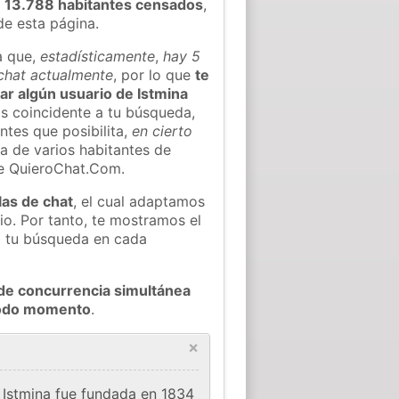
 13.788 habitantes censados
,
de esta página.
a que,
estadísticamente
,
hay 5
 chat actualmente
, por lo que
te
rar algún usuario de Istmina
s coincidente a tu búsqueda,
ntes que posibilita,
en cierto
ea de varios habitantes de
de QuieroChat.Com.
las de chat
, el cual adaptamos
io. Por tanto, te mostramos el
a tu búsqueda en cada
de concurrencia simultánea
 todo momento
.
×
 Istmina fue fundada en 1834