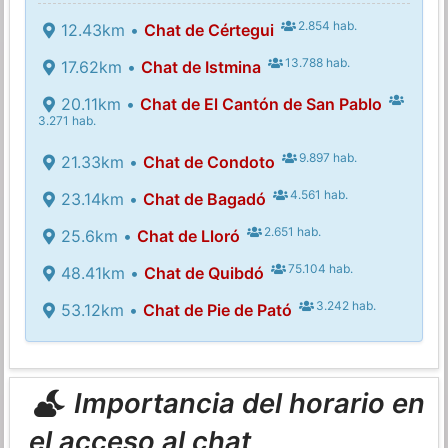
2.854 hab.
12.43km •
Chat de Cértegui
13.788 hab.
17.62km •
Chat de Istmina
20.11km •
Chat de El Cantón de San Pablo
3.271 hab.
9.897 hab.
21.33km •
Chat de Condoto
4.561 hab.
23.14km •
Chat de Bagadó
2.651 hab.
25.6km •
Chat de Lloró
75.104 hab.
48.41km •
Chat de Quibdó
3.242 hab.
53.12km •
Chat de Pie de Pató
Importancia del horario en
el acceso al chat