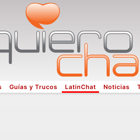
s
Guías y Trucos
LatinChat
Noticias