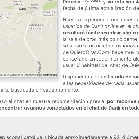
(
Honduras
)
Paraíso
y
cuenta con 
fecha de última actualización de
Nuestra experiencia nos muestr
usuarios de Danlí online en el c
resultará fácil encontrar algún 
la sala de chat más coincidente
se alcanza un nivel de usuarios e
de QuieroChat.Com, hace muy p
conectado en todo momento algú
usuario habitual del chat de Qu
Disponemos de un
listado de sa
a las necesidades de cada usuar
a a tu búsqueda en cada momento.
eso al chat en nuestra recomendación previa,
por razones 
encontrar usuarios conectados en el chat de Danlí en t
 episcopal católica, ubicada aproximadamente a 92 kilómet