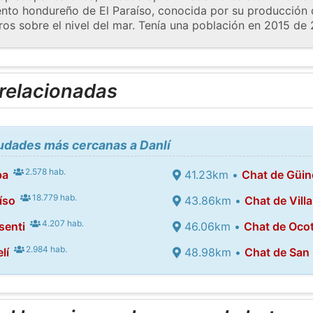
nto hondureño de El Paraíso, conocida por su producción 
ros sobre el nivel del mar. Tenía una población en 2015 de 
 relacionadas
iudades más cercanas a Danlí
2.578 hab.
pa
41.23km •
Chat de Güi
18.779 hab.
íso
43.86km •
Chat de Vill
4.207 hab.
senti
46.06km •
Chat de Ocot
2.984 hab.
lí
48.98km •
Chat de San