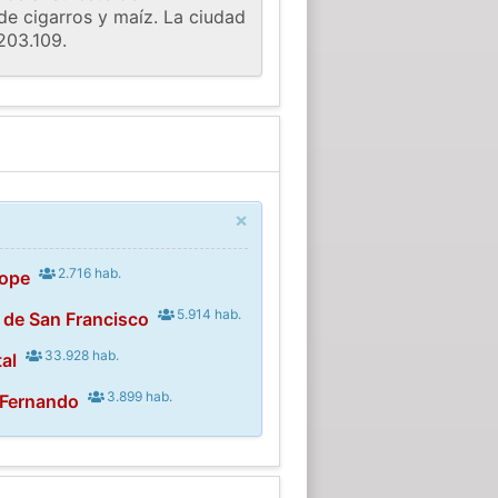
de cigarros y maíz. La ciudad
203.109.
×
2.716 hab.
nope
5.914 hab.
a de San Francisco
33.928 hab.
al
3.899 hab.
 Fernando