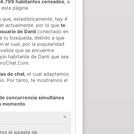
44.799 habitantes censados
, a
 esta página.
a que,
estadísticamente
,
hay 4
hat actualmente
, por lo que
te
usuario de Danlí
conectado en
 a tu búsqueda, debido a que
n el cual, por la popularidad
osible que se encuentre
n habitante de Danlí que sea
ieroChat.Com.
las de chat
, el cual adaptamos
io. Por tanto, te mostramos el
de concurrencia simultánea
odo momento
.
×
ros al sureste de