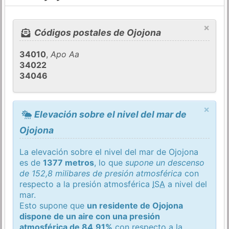
×
Códigos postales de Ojojona
34010
,
Apo Aa
34022
34046
×
Elevación sobre el nivel del mar de
Ojojona
La elevación sobre el nivel del mar de Ojojona
es de
1377 metros
, lo que
supone un descenso
de 152,8 milibares de presión atmosférica
con
respecto a la presión atmosférica
ISA
a nivel del
mar.
Esto supone que
un residente de Ojojona
dispone de un aire con una presión
atmosférica de 84,91%
con respecto a la