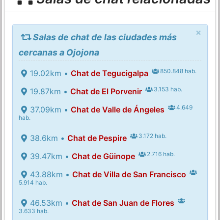
×
Salas de chat de las ciudades más
cercanas a Ojojona
850.848 hab.
19.02km •
Chat de Tegucigalpa
3.153 hab.
19.87km •
Chat de El Porvenir
4.649
37.09km •
Chat de Valle de Ángeles
hab.
3.172 hab.
38.6km •
Chat de Pespire
2.716 hab.
39.47km •
Chat de Güinope
43.88km •
Chat de Villa de San Francisco
5.914 hab.
46.53km •
Chat de San Juan de Flores
3.633 hab.