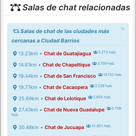
Salas de chat relacionadas
×
Salas de chat de las ciudades más
cercanas a Ciudad Barrios
5.273 hab.
13.23km •
Chat de Guatajiagua
3.159 hab.
14.81km •
Chat de Chapeltique
16.152 hab.
19.44km •
Chat de San Francisco
2.528 hab.
19.77km •
Chat de Cacaopera
2.654 hab.
25.69km •
Chat de Lolotique
5.798
27.43km •
Chat de Nueva Guadalupe
hab.
10.601 hab.
30.48km •
Chat de Jucuapa