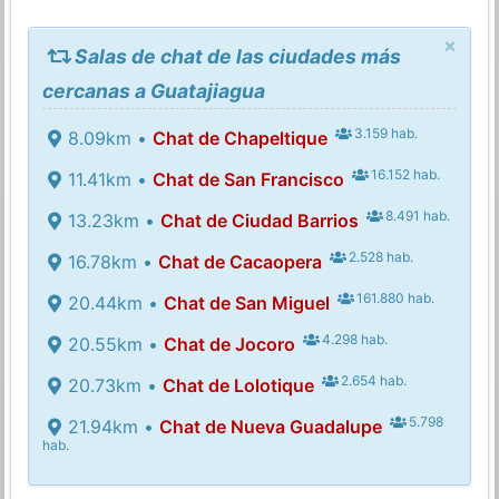
×
Salas de chat de las ciudades más
cercanas a Guatajiagua
3.159 hab.
8.09km •
Chat de Chapeltique
16.152 hab.
11.41km •
Chat de San Francisco
8.491 hab.
13.23km •
Chat de Ciudad Barrios
2.528 hab.
16.78km •
Chat de Cacaopera
161.880 hab.
20.44km •
Chat de San Miguel
4.298 hab.
20.55km •
Chat de Jocoro
2.654 hab.
20.73km •
Chat de Lolotique
5.798
21.94km •
Chat de Nueva Guadalupe
hab.