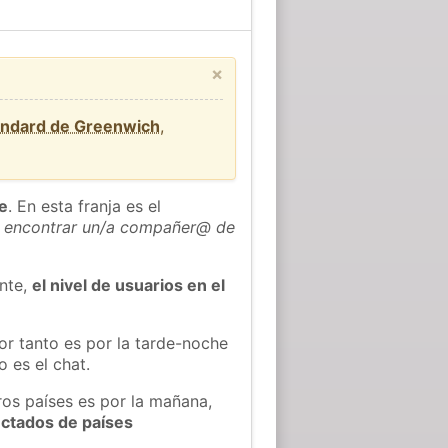
×
ándard de Greenwich
,
he
. En esta franja es el
 encontrar un/a compañer@ de
ente,
el nivel de usuarios en el
or tanto es por la tarde-noche
 es el chat.
ros países es por la mañana,
ectados de países