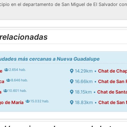
ipio en el departamento de San Miguel de El Salvador con
 relacionadas
ciudades más cercanas a Nueva Guadalupe
2.654 hab.
e
14.29km •
Chat de Chap
8.646 hab.
ca
16.66km •
Chat de San 
10.601 hab.
a
18.15km •
Chat de Sant
15.032 hab.
go de María
18.83km •
Chat de San 