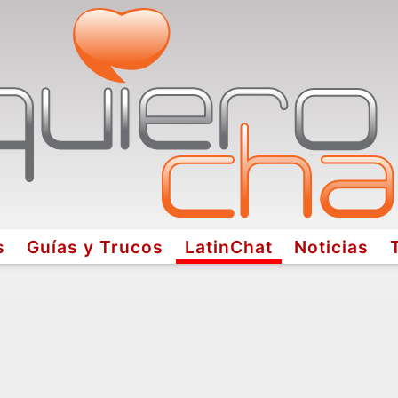
s
Guías y Trucos
LatinChat
Noticias