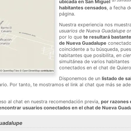
(
El Salvado
ubicada en San Miguel
habitantes censados
, a fecha d
página.
Nuestra experiencia nos muestr
usuarios de Nueva Guadalupe on
por lo que
te resultará bastante
de Nueva Guadalupe
conectado 
coincidente a tu búsqueda, pues
habitantes que posibilita,
en cie
simultánea de varios habitante
conectados en el chat de Quier
Disponemos de un
listado de sa
rio. Por tanto, te mostramos el link al chat que más se a
eso al chat en nuestra recomendación previa,
por razones 
encontrar usuarios conectados en el chat de Nueva Gua
uadalupe