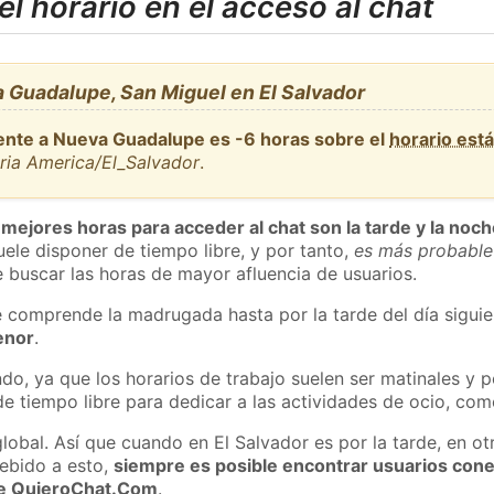
l horario en el acceso al chat
 Guadalupe, San Miguel en El Salvador
ente a Nueva Guadalupe es -6 horas sobre el
horario est
ria America/El_Salvador
.
 mejores horas para acceder al chat son la tarde y la noc
ele disponer de tiempo libre, y por tanto,
es más probable
 buscar las horas de mayor afluencia de usuarios.
e comprende la madrugada hasta por la tarde del día sigui
enor
.
do, ya que los horarios de trabajo suelen ser matinales y p
e tiempo libre para dedicar a las actividades de ocio, como
lobal. Así que cuando en El Salvador es por la tarde, en ot
ebido a esto,
siempre es posible encontrar usuarios con
 de QuieroChat.Com
.