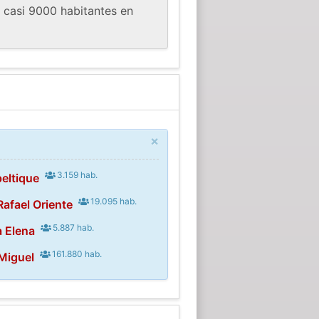
 casi 9000 habitantes en
×
3.159 hab.
eltique
19.095 hab.
Rafael Oriente
5.887 hab.
a Elena
161.880 hab.
Miguel