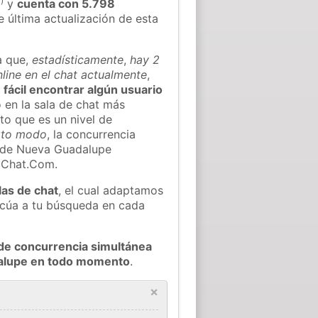
r
)
y
cuenta con 5.798
e última actualización de esta
a que,
estadísticamente
,
hay 2
line en el chat actualmente
,
 fácil encontrar algún usuario
en la sala de chat más
to que es un nivel de
rto modo
, la concurrencia
s de Nueva Guadalupe
oChat.Com.
las de chat
, el cual adaptamos
decúa a tu búsqueda en cada
de concurrencia simultánea
dalupe en todo momento
.
×