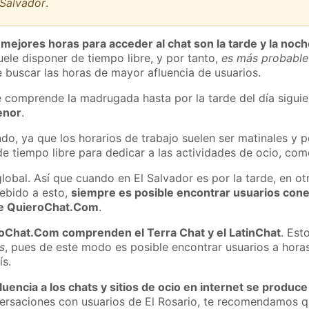
_Salvador
.
 mejores horas para acceder al chat son la tarde y la noc
ele disponer de tiempo libre, y por tanto,
es más probable
 buscar las horas de mayor afluencia de usuarios.
e comprende la madrugada hasta por la tarde del día sigui
enor
.
do, ya que los horarios de trabajo suelen ser matinales y p
e tiempo libre para dedicar a las actividades de ocio, como
lobal. Así que cuando en El Salvador es por la tarde, en ot
ebido a esto,
siempre es posible encontrar usuarios con
 de QuieroChat.Com
.
roChat.Com comprenden el Terra Chat y el LatinChat
. Est
s
, pues de este modo es posible encontrar usuarios a hora
ís.
luencia a los chats y sitios de ocio en internet se produce
versaciones con usuarios de El Rosario, te recomendamos q