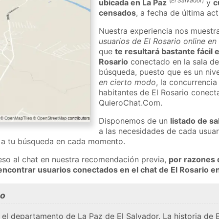
(
El Salvador
)
ubicada en La Paz
y
c
censados
, a fecha de última ac
Nuestra experiencia nos muestr
usuarios de El Rosario online en
que
te resultará bastante fácil
Rosario
conectado en la sala de
búsqueda, puesto que es un nivel
en cierto modo
, la concurrencia
habitantes de El Rosario conect
QuieroChat.Com.
Disponemos de un
listado de sa
a las necesidades de cada usuar
a a tu búsqueda en cada momento.
eso al chat en nuestra recomendación previa,
por razones 
encontrar usuarios conectados en el chat de El Rosario 
io
n el departamento de La Paz de El Salvador. La historia de