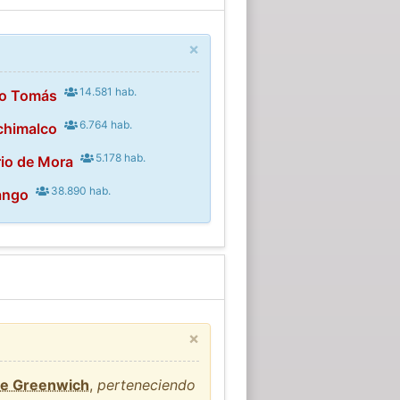
×
14.581 hab.
to Tomás
6.764 hab.
chimalco
5.178 hab.
rio de Mora
38.890 hab.
ango
×
de Greenwich
,
perteneciendo