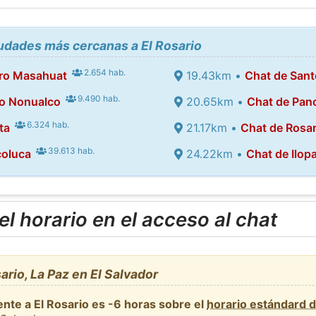
iudades más cercanas a El Rosario
2.654 hab.
dro Masahuat
19.43km •
Chat de San
9.490 hab.
go Nonualco
20.65km •
Chat de Pan
6.324 hab.
ta
21.17km •
Chat de Rosa
39.613 hab.
coluca
24.22km •
Chat de Ilop
l horario en el acceso al chat
rio, La Paz en El Salvador
nte a El Rosario es -6 horas sobre el
horario estándard 