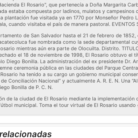
Hacienda El Rosario", que pertenecía a Doña Margarita Carb
tada estaba compuesta por ladinos, mulatos y campesinos 
a plantación fue visitada ya en 1770 por Monseñor Pedro L
ala, cuando visitaba el país de manera pastoral. EVENT
artamento de San Salvador hasta el 21 de febrero de 1852, 
catecoluca fue nombrada como la sede departamental cuy
 Rosario mientras aún era parte de Olocuilta. Distrito. TIT
echado el 18 de noviembre de 1998, El Rosario obtuvo el tít
alo Diego Bonilla. La administración del ex presidente Dr.
olemne ceremonia pública en las ciudades del Parque Centra
 Rosario ha tenido a su cargo un gobierno municipal conser
o de Conciliación Nacional” y actualmente A. R. E. N. Una “
iego Bonilla de P. C. N.
ión de la ciudad de El Rosario mediante la implementación d
útbol municipal. Toma el tour virtual de El Rosario usando
 relacionadas