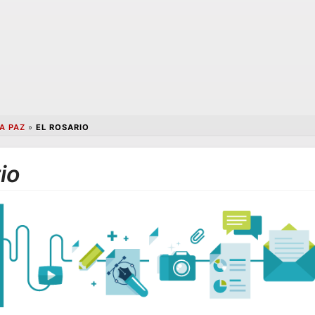
A PAZ
»
EL ROSARIO
io