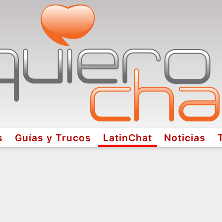
s
Guías y Trucos
LatinChat
Noticias