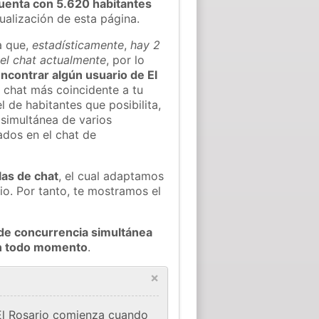
uenta con 5.620 habitantes
tualización de esta página.
a que,
estadísticamente
,
hay 2
 el chat actualmente
, por lo
 encontrar algún usuario de El
 chat más coincidente a tu
 de habitantes que posibilita,
 simultánea de varios
ados en el chat de
las de chat
, el cual adaptamos
io. Por tanto, te mostramos el
de concurrencia simultánea
en todo momento
.
×
 El Rosario comienza cuando