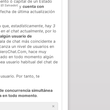
nto ó capital de un Estado
(
El Salvador
)
y
cuenta con
a fecha de última actualización
a que,
estadísticamente
,
hay 3
 en el chat actualmente
, por lo
r algún usuario de
ala de chat más coincidente a
canza un nivel de usuarios en
QuieroChat.Com, hace muy
ctado en todo momento algún
ea usuario habitual del chat de
usuario. Por tanto, te
de concurrencia simultánea
uca en todo momento
.
×