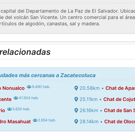
 capital del Departamento de La Paz de El Salvador. Ubicad
 pie del volcán San Vicente. Un centro comercial para el áre
rtículos de algodón, canastas, sal y madera.
 relacionadas
ciudades más cercanas a Zacatecoluca
9.490 hab.
o Nonualco
20.58km •
Chat de Apa
41.504 hab.
cente
25.11km •
Chat de Coju
5.620 hab.
rio
26.16km •
Chat de San 
2.654 hab.
dro Masahuat
28.14km •
Chat de Olocu