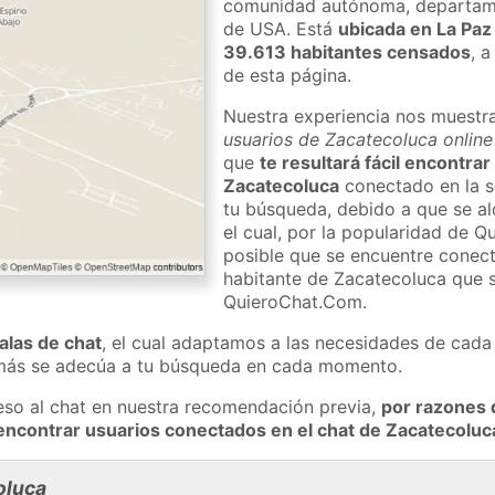
comunidad autónoma, departame
de USA. Está
ubicada en La Paz
39.613 habitantes censados
, 
de esta página.
Nuestra experiencia nos muestr
usuarios de Zacatecoluca online
que
te resultará fácil encontra
Zacatecoluca
conectado en la s
tu búsqueda, debido a que se al
el cual, por la popularidad de 
posible que se encuentre cone
habitante de Zacatecoluca que s
QuieroChat.Com.
salas de chat
, el cual adaptamos a las necesidades de cada 
 más se adecúa a tu búsqueda en cada momento.
eso al chat en nuestra recomendación previa,
por razones 
encontrar usuarios conectados en el chat de Zacatecol
oluca