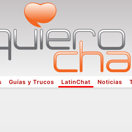
s
Guías y Trucos
LatinChat
Noticias