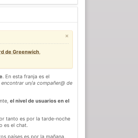
×
rd de Greenwich
,
he
. En esta franja es el
 encontrar un/a compañer@ de
ente,
el nivel de usuarios en el
or tanto es por la tarde-noche
 es el chat.
ros países es por la mañana,