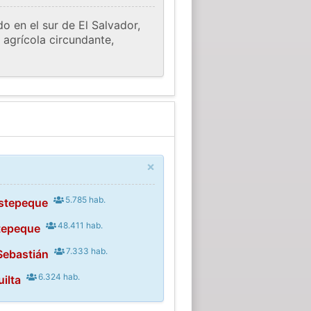
o en el sur de El Salvador,
a agrícola circundante,
×
5.785 hab.
stepeque
48.411 hab.
tepeque
7.333 hab.
Sebastián
6.324 hab.
ilta