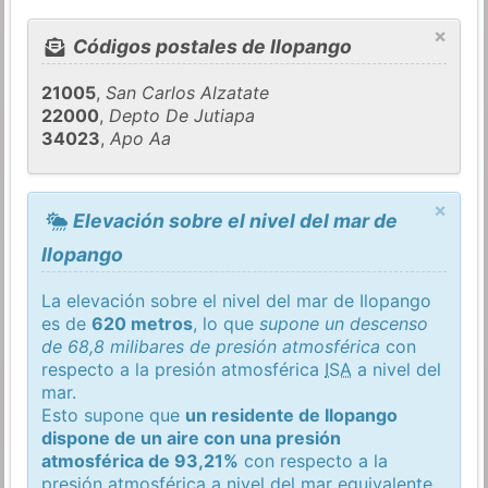
×
Códigos postales de Ilopango
21005
,
San Carlos Alzatate
22000
,
Depto De Jutiapa
34023
,
Apo Aa
×
Elevación sobre el nivel del mar de
Ilopango
La elevación sobre el nivel del mar de Ilopango
es de
620 metros
, lo que
supone un descenso
de 68,8 milibares de presión atmosférica
con
respecto a la presión atmosférica
ISA
a nivel del
mar.
Esto supone que
un residente de Ilopango
dispone de un aire con una presión
atmosférica de 93,21%
con respecto a la
presión atmosférica a nivel del mar equivalente.