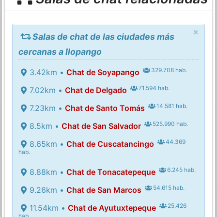
×
Salas de chat de las ciudades más
cercanas a Ilopango
329.708 hab.
3.42km •
Chat de Soyapango
71.594 hab.
7.02km •
Chat de Delgado
14.581 hab.
7.23km •
Chat de Santo Tomás
525.990 hab.
8.5km •
Chat de San Salvador
44.369
8.65km •
Chat de Cuscatancingo
hab.
6.245 hab.
8.88km •
Chat de Tonacatepeque
54.615 hab.
9.26km •
Chat de San Marcos
25.426
11.54km •
Chat de Ayutuxtepeque
hab.