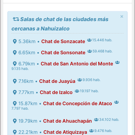
×
Salas de chat de las ciudades más
cercanas a Nahuizalco
15.446 hab.
5.36km •
Chat de Sonzacate
59.468 hab.
6.65km •
Chat de Sonsonate
6.79km •
Chat de San Antonio del Monte
9.135 hab.
9.936 hab.
7.16km •
Chat de Juayúa
19.197 hab.
7.77km •
Chat de Izalco
15.87km •
Chat de Concepción de Ataco
7.797 hab.
34.102 hab.
19.79km •
Chat de Ahuachapán
9.476 hab.
22.21km •
Chat de Atiquizaya