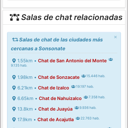
Salas de chat relacionadas
×
Salas de chat de las ciudades más
cercanas a Sonsonate
1.55km •
Chat de San Antonio del Monte
9.135 hab.
15.446 hab.
1.98km •
Chat de Sonzacate
19.197 hab.
6.21km •
Chat de Izalco
7.358 hab.
6.65km •
Chat de Nahuizalco
9.936 hab.
13.8km •
Chat de Juayúa
22.763 hab.
17.9km •
Chat de Acajutla