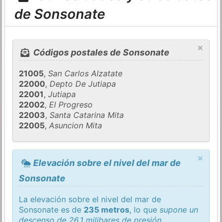
de Sonsonate
×
Códigos postales de Sonsonate
21005
,
San Carlos Alzatate
22000
,
Depto De Jutiapa
22001
,
Jutiapa
22002
,
El Progreso
22003
,
Santa Catarina Mita
22005
,
Asuncion Mita
×
Elevación sobre el nivel del mar de
Sonsonate
La elevación sobre el nivel del mar de
Sonsonate es de
235 metros
, lo que
supone un
descenso de 26,1 milibares de presión