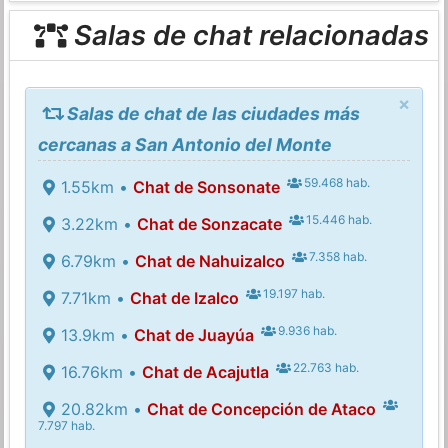
Salas de chat relacionadas
×
Salas de chat de las ciudades más
cercanas a San Antonio del Monte
59.468 hab.
1.55km •
Chat de Sonsonate
15.446 hab.
3.22km •
Chat de Sonzacate
7.358 hab.
6.79km •
Chat de Nahuizalco
19.197 hab.
7.71km •
Chat de Izalco
9.936 hab.
13.9km •
Chat de Juayúa
22.763 hab.
16.76km •
Chat de Acajutla
20.82km •
Chat de Concepción de Ataco
7.797 hab.