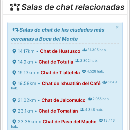
Salas de chat relacionadas
×
Salas de chat de las ciudades más
cercanas a Boca del Monte
31.305 hab.
14.17km •
Chat de Huatusco
3.802 hab.
14.9km •
Chat de Totutla
4.528 hab.
19.13km •
Chat de Tlaltetela
6.649
19.58km •
Chat de Ixhuatlán del Café
hab.
2.955 hab.
21.02km •
Chat de Jalcomulco
4.348 hab.
23.1km •
Chat de Tomatlán
13.413
23.35km •
Chat de Paso del Macho
hab.