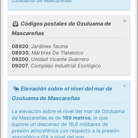
Ozuluama de Mascareñas
.
×
Códigos postales de Ozuluama de
Mascareñas
08920
,
Jardines Tecma
08930
,
Mártires De Tlatelolco
09200
,
Unidad Vicente Guerrero
09207
,
Complejo Industrial Ecológico
×
Elevación sobre el nivel del mar de
Ozuluama de Mascareñas
La elevación sobre el nivel del mar de Ozuluama
de Mascareñas es de
169 metros
, lo que
supone un descenso de 18,8 milibares de
presión atmosférica
con respecto a la presión
atmosférica
ISA
a nivel del mar.