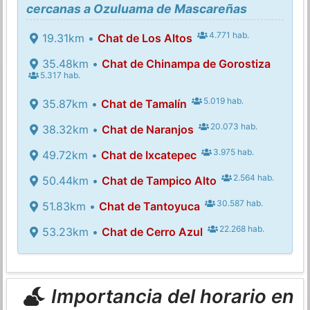
cercanas a Ozuluama de Mascareñas
4.771 hab.
19.31km •
Chat de Los Altos
35.48km •
Chat de Chinampa de Gorostiza
5.317 hab.
5.019 hab.
35.87km •
Chat de Tamalín
20.073 hab.
38.32km •
Chat de Naranjos
3.975 hab.
49.72km •
Chat de Ixcatepec
2.564 hab.
50.44km •
Chat de Tampico Alto
30.587 hab.
51.83km •
Chat de Tantoyuca
22.268 hab.
53.23km •
Chat de Cerro Azul
Importancia del horario en