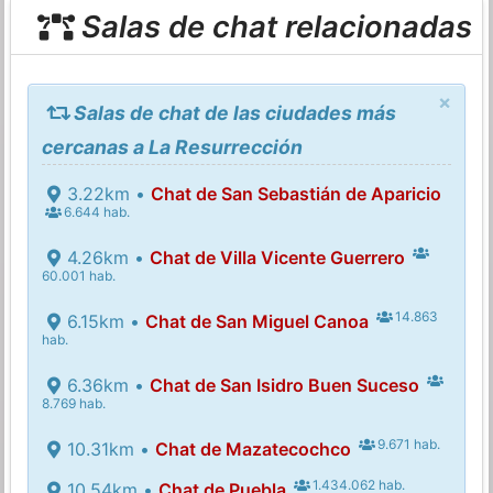
Salas de chat relacionadas
×
Salas de chat de las ciudades más
cercanas a La Resurrección
3.22km •
Chat de San Sebastián de Aparicio
6.644 hab.
4.26km •
Chat de Villa Vicente Guerrero
60.001 hab.
14.863
6.15km •
Chat de San Miguel Canoa
hab.
6.36km •
Chat de San Isidro Buen Suceso
8.769 hab.
9.671 hab.
10.31km •
Chat de Mazatecochco
1.434.062 hab.
10.54km •
Chat de Puebla