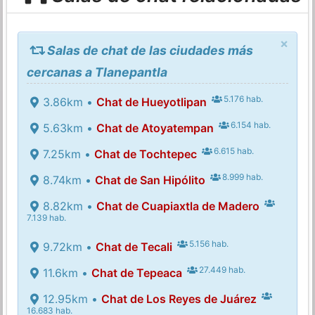
×
Salas de chat de las ciudades más
cercanas a Tlanepantla
5.176 hab.
3.86km •
Chat de Hueyotlipan
6.154 hab.
5.63km •
Chat de Atoyatempan
6.615 hab.
7.25km •
Chat de Tochtepec
8.999 hab.
8.74km •
Chat de San Hipólito
8.82km •
Chat de Cuapiaxtla de Madero
7.139 hab.
5.156 hab.
9.72km •
Chat de Tecali
27.449 hab.
11.6km •
Chat de Tepeaca
12.95km •
Chat de Los Reyes de Juárez
16.683 hab.