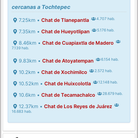
cercanas a Tochtepec
4.707 hab.
7.25km •
Chat de Tlanepantla
5.176 hab.
7.35km •
Chat de Hueyotlipan
8.46km •
Chat de Cuapiaxtla de Madero
7.139 hab.
6.154 hab.
9.83km •
Chat de Atoyatempan
2.572 hab.
10.2km •
Chat de Xochimilco
12.148 hab.
10.52km •
Chat de Huixcolotla
28.679 hab.
10.6km •
Chat de Tecamachalco
12.37km •
Chat de Los Reyes de Juárez
16.683 hab.