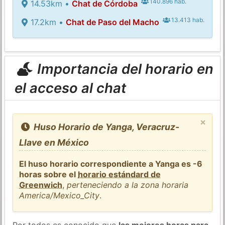
140.896 hab.
14.53km •
Chat de Córdoba
13.413 hab.
17.2km •
Chat de Paso del Macho
Importancia del horario en
el acceso al chat
×
Huso Horario de Yanga, Veracruz-
Llave en México
El huso horario correspondiente a Yanga es -6
horas sobre el
horario estándard de
Greenwich
,
perteneciendo a la zona horaria
America/Mexico_City
.
Por todos es conocido que
las mejores horas para