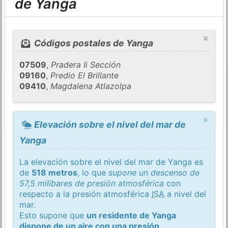
de Yanga
×
Códigos postales de Yanga
07509
,
Pradera Ii Sección
09160
,
Predio El Brillante
09410
,
Magdalena Atlazolpa
×
Elevación sobre el nivel del mar de
Yanga
La elevación sobre el nivel del mar de Yanga es
de
518 metros
, lo que
supone un descenso de
57,5 milibares de presión atmosférica
con
respecto a la presión atmosférica
ISA
a nivel del
mar.
Esto supone que
un residente de Yanga
dispone de un aire con una presión