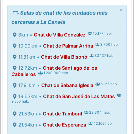
×
Salas de chat de las ciudades más
cercanas a La Canela
10.177 hab.
8km •
Chat de Villa González
3.700 hab.
10.99km •
Chat de Palmar Arriba
33.137 hab.
11.81km •
Chat de Villa Bisonó
12.72km •
Chat de Santiago de los
1.200.000 hab.
Caballeros
5.135 hab.
17.91km •
Chat de Sabana Iglesia
19.63km •
Chat de San José de Las Matas
9.853 hab.
23.304 hab.
21.53km •
Chat de Tamboril
42.169 hab.
21.54km •
Chat de Esperanza