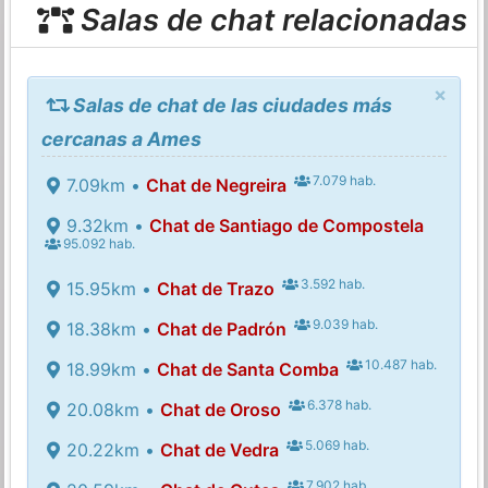
Salas de chat relacionadas
×
Salas de chat de las ciudades más
cercanas a Ames
7.079 hab.
7.09km •
Chat de Negreira
9.32km •
Chat de Santiago de Compostela
95.092 hab.
3.592 hab.
15.95km •
Chat de Trazo
9.039 hab.
18.38km •
Chat de Padrón
10.487 hab.
18.99km •
Chat de Santa Comba
6.378 hab.
20.08km •
Chat de Oroso
5.069 hab.
20.22km •
Chat de Vedra
7.902 hab.