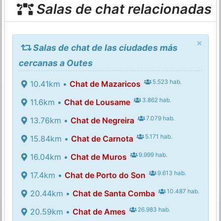
Salas de chat relacionadas
×
Salas de chat de las ciudades más
cercanas a Outes
5.523 hab.
10.41km •
Chat de Mazaricos
3.862 hab.
11.6km •
Chat de Lousame
7.079 hab.
13.76km •
Chat de Negreira
5.171 hab.
15.84km •
Chat de Carnota
9.999 hab.
16.04km •
Chat de Muros
9.613 hab.
17.4km •
Chat de Porto do Son
10.487 hab.
20.44km •
Chat de Santa Comba
26.983 hab.
20.59km •
Chat de Ames