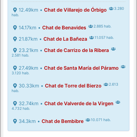
3.280
12.49km •
Chat de Villarejo de Órbigo
hab.
2.885 hab.
14.17km •
Chat de Benavides
11.057 hab.
21.87km •
Chat de La Bañeza
23.21km •
Chat de Carrizo de la Ribera
2.581 hab.
27.49km •
Chat de Santa María del Páramo
3.120 hab.
2.613
30.33km •
Chat de Torre del Bierzo
hab.
32.74km •
Chat de Valverde de la Virgen
4.732 hab.
10.071 hab.
34.3km •
Chat de Bembibre