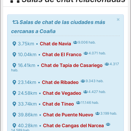
×
Salas de chat de las ciudades más
cercanas a Coaña
9.006 hab.
3.75km •
Chat de Navia
4.071 hab.
10.04km •
Chat de El Franco
4.317
16.41km •
Chat de Tapia de Casariego
hab.
9.343 hab.
23.14km •
Chat de Ribadeo
4.427 hab.
24.58km •
Chat de Vegadeo
11.146 hab.
33.74km •
Chat de Tineo
3.199 hab.
39.86km •
Chat de Puente Nuevo
40.28km •
Chat de Cangas del Narcea
14.589 hab.