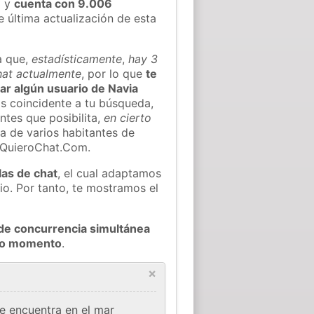
)
y
cuenta con 9.006
e última actualización de esta
a que,
estadísticamente
,
hay 3
chat actualmente
, por lo que
te
rar algún usuario de Navia
s coincidente a tu búsqueda,
ntes que posibilita,
en cierto
ea de varios habitantes de
 QuieroChat.Com.
las de chat
, el cual adaptamos
io. Por tanto, te mostramos el
de concurrencia simultánea
odo momento
.
×
e encuentra en el mar