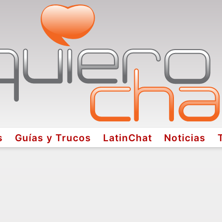
s
Guías y Trucos
LatinChat
Noticias