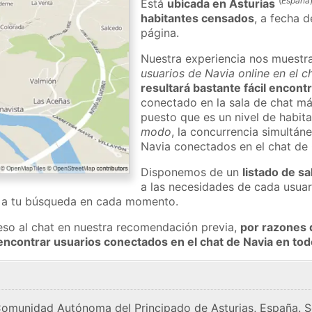
(
España
Está
ubicada en Asturias
habitantes censados
, a fecha d
página.
Nuestra experiencia nos muestr
usuarios de Navia online en el 
resultará bastante fácil encont
conectado en la sala de chat má
puesto que es un nivel de habita
modo
, la concurrencia simultán
Navia conectados en el chat de
Disponemos de un
listado de sa
a las necesidades de cada usuar
a a tu búsqueda en cada momento.
eso al chat en nuestra recomendación previa,
por razones 
encontrar usuarios conectados en el chat de Navia en t
Comunidad Autónoma del Principado de Asturias, España. S