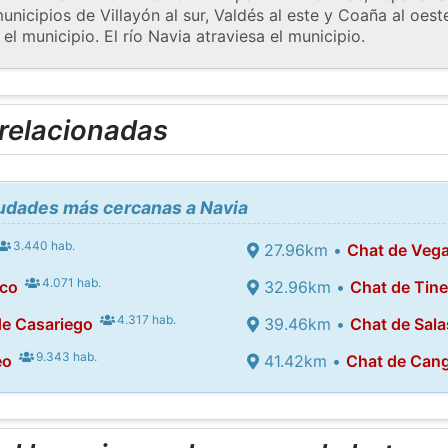
municipios de Villayón al sur, Valdés al este y Coaña al oe
el municipio. El río Navia atraviesa el municipio.
 relacionadas
iudades más cercanas a Navia
3.440 hab.
27.96km •
Chat de Veg
4.071 hab.
nco
32.96km •
Chat de Tin
4.317 hab.
de Casariego
39.46km •
Chat de Sala
9.343 hab.
eo
41.42km •
Chat de Cang