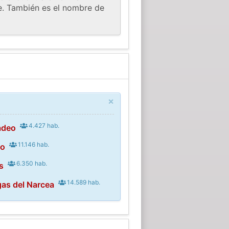
ste. También es el nombre de
×
4.427 hab.
adeo
11.146 hab.
eo
6.350 hab.
s
14.589 hab.
as del Narcea