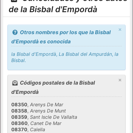
de la Bisbal d'Empordà
×
Otros nombres por los que la Bisbal
d'Empordà es conocida
la Bisbal d'Empordà
,
La Bisbal del Ampurdán
,
la
Bisbal
.
×
Códigos postales de la Bisbal
d'Empordà
08350
,
Arenys De Mar
08358
,
Arenys De Munt
08359
,
Sant Iscle De Vallalta
08360
,
Canet De Mar
08370
,
Calella