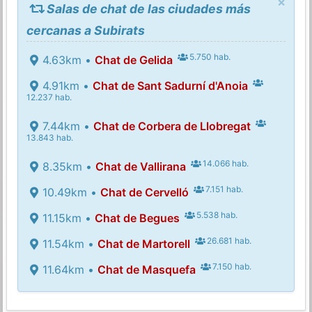
×
Salas de chat de las ciudades más
cercanas a Subirats
5.750 hab.
4.63km •
Chat de Gelida
4.91km •
Chat de Sant Sadurní d'Anoia
12.237 hab.
7.44km •
Chat de Corbera de Llobregat
13.843 hab.
14.066 hab.
8.35km •
Chat de Vallirana
7.151 hab.
10.49km •
Chat de Cervelló
5.538 hab.
11.15km •
Chat de Begues
26.681 hab.
11.54km •
Chat de Martorell
7.150 hab.
11.64km •
Chat de Masquefa