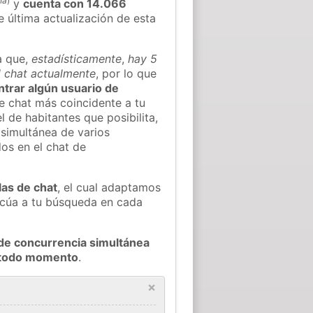
ña
)
y
cuenta con 14.066
e última actualización de esta
a que,
estadísticamente
,
hay 5
el chat actualmente
, por lo que
ontrar algún usuario de
e chat más coincidente a tu
 de habitantes que posibilita,
 simultánea de varios
dos en el chat de
las de chat
, el cual adaptamos
decúa a tu búsqueda en cada
de concurrencia simultánea
n todo momento
.
×