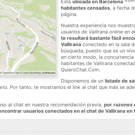
(
Espa
Está
ubicada en Barcelona
habitantes censados
, a fecha d
página.
Nuestra experiencia nos muestr
usuarios de Vallirana online en 
te resultará bastante fácil enc
Vallirana
conectado en la sala d
búsqueda, puesto que es un nivel
en cierto modo
, la concurrencia
habitantes de Vallirana conecta
QuieroChat.Com.
Disponemos de un
listado de sa
rio. Por tanto, te mostramos el link al chat que más se a
eso al chat en nuestra recomendación previa,
por razones 
encontrar usuarios conectados en el chat de Vallirana e