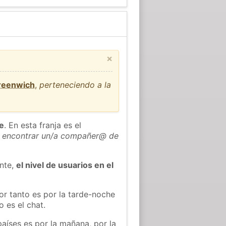
×
Greenwich
,
perteneciendo a la
he
. En esta franja es el
 encontrar un/a compañer@ de
ente,
el nivel de usuarios en el
or tanto es por la tarde-noche
 es el chat.
países es por la mañana, por la