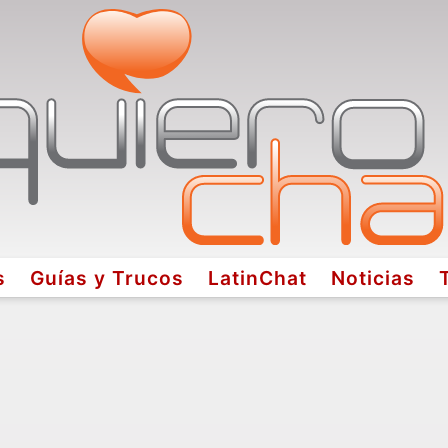
s
Guías y Trucos
LatinChat
Noticias