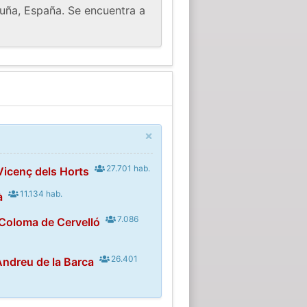
aluña, España. Se encuentra a
×
27.701 hab.
Vicenç dels Horts
11.134 hab.
à
7.086
Coloma de Cervelló
26.401
Andreu de la Barca