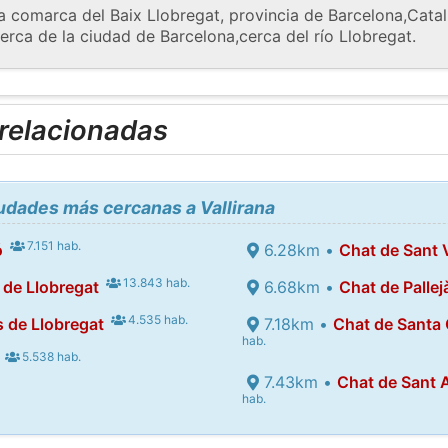
la comarca del Baix Llobregat, provincia de Barcelona,​​Cat
cerca de la ciudad de Barcelona,​​cerca del río Llobregat.
 relacionadas
iudades más cercanas a Vallirana
7.151 hab.
ó
6.28km •
Chat de Sant 
13.843 hab.
 de Llobregat
6.68km •
Chat de Pallej
4.535 hab.
s de Llobregat
7.18km •
Chat de Santa 
hab.
5.538 hab.
7.43km •
Chat de Sant 
hab.