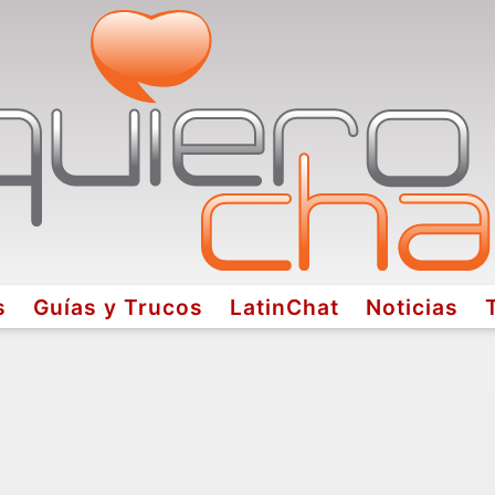
s
Guías y Trucos
LatinChat
Noticias