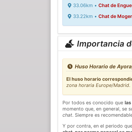
33.06km •
Chat de Engue
33.22km •
Chat de Moge
Importancia de
Huso Horario de Ayora
El huso horario correspondi
zona horaria Europe/Madrid
.
Por todos es conocido que
las
momento que, en general, se su
chat
. Siempre es recomendable
Y por contra, en el periodo qu
chat, por norma general es m