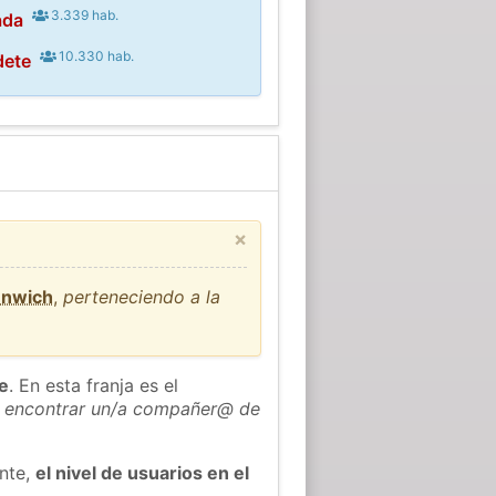
3.339 hab.
ada
10.330 hab.
dete
×
enwich
,
perteneciendo a la
he
. En esta franja es el
 encontrar un/a compañer@ de
ente,
el nivel de usuarios en el