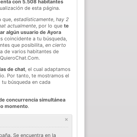
enta con 5.508 habitantes
tualización de esta página.
a que,
estadísticamente
,
hay 2
chat actualmente
, por lo que
te
rar algún usuario de Ayora
s coincidente a tu búsqueda,
ntes que posibilita,
en cierto
ea de varios habitantes de
 QuieroChat.Com.
las de chat
, el cual adaptamos
io. Por tanto, te mostramos el
a tu búsqueda en cada
de concurrencia simultánea
odo momento
.
×
paña. Se encuentra en la