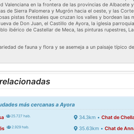
d Valenciana en la frontera de las provincias de Albacete y 
eras de Sierra Palomera y Mugrón hacia el oeste, y las Corte
osas pistas forestales que cruzan los valles y bordean las 
 Cueva de Don Juan, el Castillo de Ayora, la iglesia parroqui
eblo ibérico de Castellar de Meca, las pinturas rupestres, La
ariedad de fauna y flora y se asemeja a un paisaje típico d
 relacionadas
iudades más cercanas a Ayora
25.727 hab.
sa
34.3km •
Chat de Chell
2.929 hab.
és
35.63km •
Chat de Ann