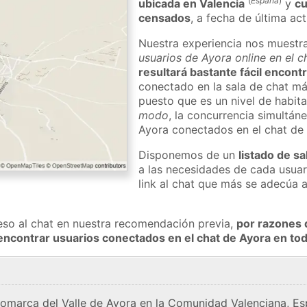
(
España
)
ubicada en Valencia
y
cu
censados
, a fecha de última ac
Nuestra experiencia nos muestr
usuarios de Ayora online en el 
resultará bastante fácil encont
conectado en la sala de chat má
puesto que es un nivel de habita
modo
, la concurrencia simultán
Ayora conectados en el chat de
Disponemos de un
listado de sa
a las necesidades de cada usuar
link al chat que más se adecúa 
eso al chat en nuestra recomendación previa,
por razones 
encontrar usuarios conectados en el chat de Ayora en t
comarca del Valle de Ayora en la Comunidad Valenciana, Es