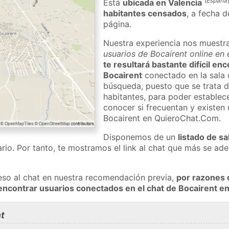
(
España
Está
ubicada en Valencia
habitantes censados
, a fecha d
página.
Nuestra experiencia nos muestr
usuarios de Bocairent online en 
te resultará bastante difícil en
Bocairent
conectado en la sala 
búsqueda, puesto que se trata d
habitantes, para poder establec
conocer si frecuentan y existen
Bocairent en QuieroChat.Com.
Disponemos de un
listado de sa
rio. Por tanto, te mostramos el link al chat que más se a
eso al chat en nuestra recomendación previa,
por razones 
encontrar usuarios conectados en el chat de Bocairent 
t