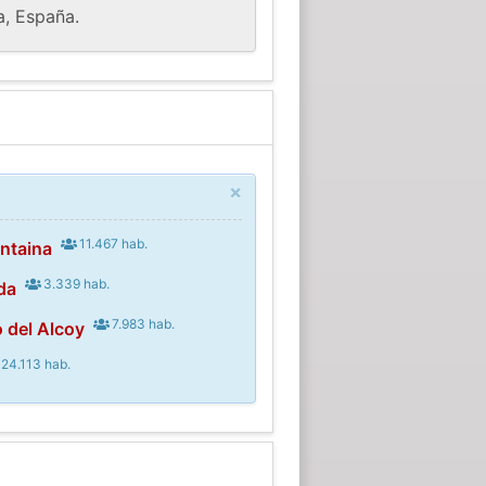
a, España.
×
11.467 hab.
ntaina
3.339 hab.
da
7.983 hab.
 del Alcoy
24.113 hab.