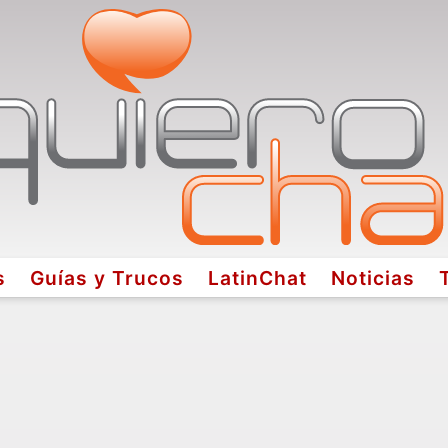
s
Guías y Trucos
LatinChat
Noticias