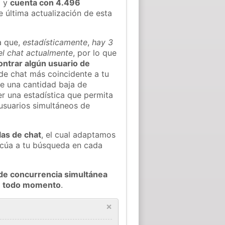
)
y
cuenta con 4.496
e última actualización de esta
a que,
estadísticamente
,
hay 3
el chat actualmente
, por lo que
contrar algún usuario de
de chat más coincidente a tu
e una cantidad baja de
er una estadística que permita
 usuarios simultáneos de
las de chat
, el cual adaptamos
decúa a tu búsqueda en cada
de concurrencia simultánea
en todo momento
.
×