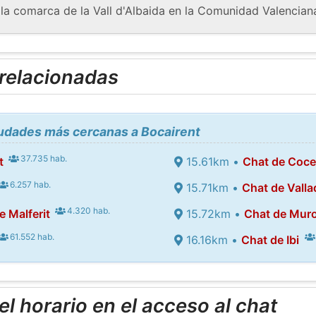
 la comarca de la Vall d'Albaida en la Comunidad Valencian
 relacionadas
iudades más cercanas a Bocairent
37.735 hab.
t
15.61km •
Chat de Coce
6.257 hab.
15.71km •
Chat de Valla
4.320 hab.
e Malferit
15.72km •
Chat de Muro
61.552 hab.
16.16km •
Chat de Ibi
l horario en el acceso al chat