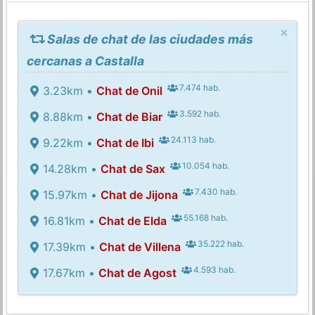
×
Salas de chat de las ciudades más
cercanas a Castalla
7.474 hab.
3.23km •
Chat de Onil
3.592 hab.
8.88km •
Chat de Biar
24.113 hab.
9.22km •
Chat de Ibi
10.054 hab.
14.28km •
Chat de Sax
7.430 hab.
15.97km •
Chat de Jijona
55.168 hab.
16.81km •
Chat de Elda
35.222 hab.
17.39km •
Chat de Villena
4.593 hab.
17.67km •
Chat de Agost