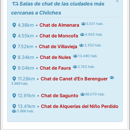
×
Salas de chat de las ciudades más
cercanas a Chilches
5.031 hab.
4.38km •
Chat de Almenara
4.930 hab.
4.55km •
Chat de Moncofa
3.352 hab.
7.52km •
Chat de Villavieja
13.490 hab.
8.34km •
Chat de Nules
2.743 hab.
9.04km •
Chat de Faura
11.28km •
Chat de Canet d'En Berenguer
3.669 hab.
66.070 hab.
12.91km •
Chat de Sagunto
13.41km •
Chat de Alquerías del Niño Perdido
3.866 hab.