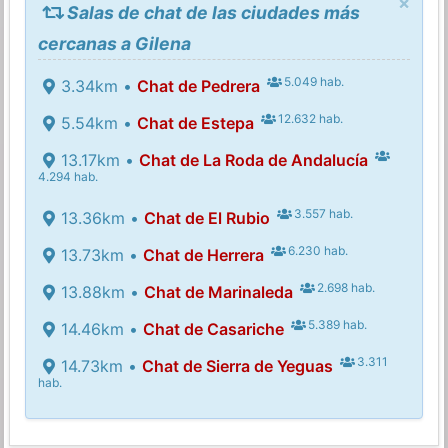
×
Salas de chat de las ciudades más
cercanas a Gilena
5.049 hab.
3.34km •
Chat de Pedrera
12.632 hab.
5.54km •
Chat de Estepa
13.17km •
Chat de La Roda de Andalucía
4.294 hab.
3.557 hab.
13.36km •
Chat de El Rubio
6.230 hab.
13.73km •
Chat de Herrera
2.698 hab.
13.88km •
Chat de Marinaleda
5.389 hab.
14.46km •
Chat de Casariche
3.311
14.73km •
Chat de Sierra de Yeguas
hab.